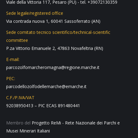
Viale della Vittoria 117, Pesaro (PU) - tel. +39072130359
Sede legale/registered office
Via contrada nuova 1, 60041 Sassoferrato (AN)
Sede comitato tecnico scientifico/technical-scientific
committee
P.za Vittorio Emanuele 2, 47863 Novafeltria (RN)
E-mail:
parcozolfomarcheromagna@regione.marche.it
PEC:
parcodellozolfodellemarche@emarche.it
C.F./P.IVA/VAT
92038950413 – PIC ECAS 891480441
Membro del
Progetto ReMi - Rete Nazionale dei Parchi e
Musei Minerari Italiani