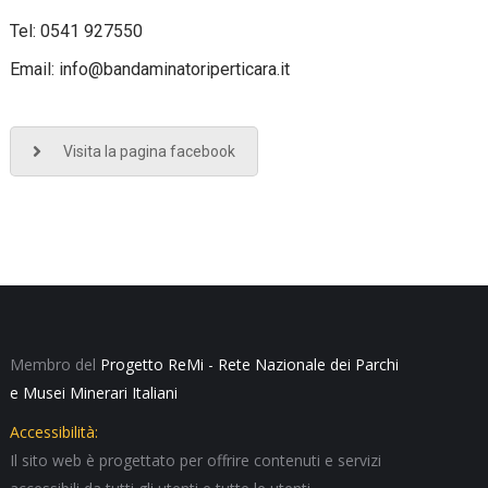
Tel: 0541 927550
Email: info@bandaminatoriperticara.it
Visita la pagina facebook
Membro del
Progetto ReMi - Rete Nazionale dei Parchi
e Musei Minerari Italiani
Accessibilità:
Il sito web è progettato per offrire contenuti e servizi