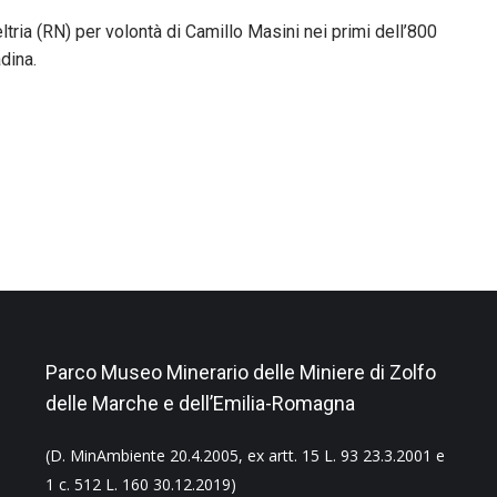
ria (RN) per volontà di Camillo Masini nei primi dell’800
dina.
Parco Museo Minerario delle Miniere di Zolfo
delle Marche e dell’Emilia-Romagna
(D. MinAmbiente 20.4.2005, ex artt. 15 L. 93 23.3.2001 e
1 c. 512 L. 160 30.12.2019)