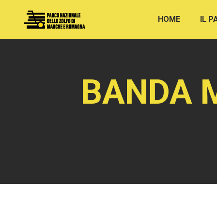
HOME
IL 
BANDA M