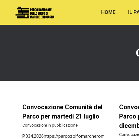
HOME
IL 
Convocazione Comunità del
Convoc
Parco per martedi 21 luglio
Parco 
dicem
Convocazioni in pubblicazione
Convocazio
P.334.2026https://parcozolfomarcheromagna.it/wp-