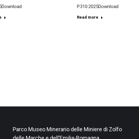
25Download
P.310.2025Download
e
Read more
Parco Museo Minerario delle Miniere di Zolfo
delle Marche e dell’Emilia-Romagna